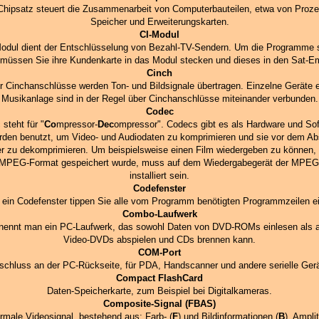
Chipsatz steuert die Zusammenarbeit von Computerbauteilen, etwa von Proze
Speicher und Erweiterungskarten.
CI-Modul
Modul dient der Entschlüsselung von Bezahl-TV-Sendern. Um die Programme 
müssen Sie ihre Kundenkarte in das Modul stecken und dieses in den Sat-E
Cinch
r Cinchanschlüsse werden Ton- und Bildsignale übertragen. Einzelne Geräte e
Musikanlage sind in der Regel über Cinchanschlüsse miteinander verbunden.
Codec
steht für "
Co
mpressor-
Dec
ompressor". Codecs gibt es als Hardware und Sof
rden benutzt, um Video- und Audiodaten zu komprimieren und sie vor dem Ab
r zu dekomprimieren. Um beispielsweise einen Film wiedergeben zu können, 
MPEG-Format gespeichert wurde, muss auf dem Wiedergabegerät der MPE
installiert sein.
Codefenster
n ein Codefenster tippen Sie alle vom Programm benötigten Programmzeilen ei
Combo-Laufwerk
nennt man ein PC-Laufwerk, das sowohl Daten von DVD-ROMs einlesen als 
Video-DVDs abspielen und CDs brennen kann.
COM-Port
schluss an der PC-Rückseite, für PDA, Handscanner und andere serielle Gerä
Compact FlashCard
Daten-Speicherkarte, zum Beispiel bei Digitalkameras.
Composite-Signal (FBAS)
rmale Videosignal, bestehend aus: Farb- (
F
) und Bildinformationen (
B
), Ampli