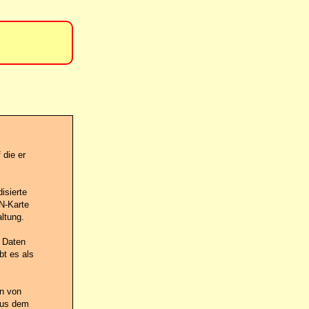
 die er
isierte
DN-Karte
ltung.
 Daten
bt es als
en von
 aus dem