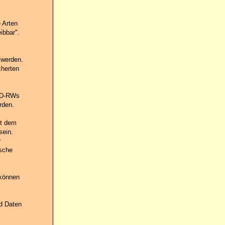
 Arten
ibbar".
 werden.
cherten
 CD-RWs
rden.
it dem
sein.
r
ische
 können
nd Daten