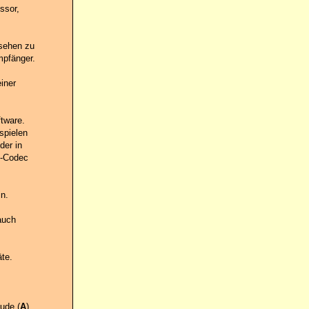
ssor,
sehen zu
mpfänger.
iner
tware.
spielen
der in
G-Codec
n.
auch
te.
tude (
A
)