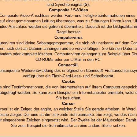
und Synchronsignal (
S
).
Composite / S-Video
Composite-Video-Anschluss werden Farb- und Helligkeitsinformationen eines 
 auf einer gemeinsamen Leitung übertragen, was zu Störungen führen kann. Ü
ideo-Anschluss werden sie getrennt übermittelt. Dadurch ist die Bildqualität in
Regel besser.
Computervirus
terviren sind kleine Sabotageprogramme, die sich oft unerkannt auf dem Co
ten, sich dort an Dateien anhängen und so vervielfältigen. Sie können Daten 
ändern oder komplett löschen. Computerviren gelangen zum Beispiel über Dis
CD-ROMs oder per E-Mail in den PC.
ConnectXL
onsequente Weiterentwicklung des erfolgreichen ConnectX Frontanschlusss
verfügt über ein Flash-Card-Lese- und Schreibgerät.
Cookie
s sind Textinformationen, die von Internetseiten auf Ihrem Computer gespeich
abgefragt werden. So kann zum Beispiel ein Internetanbieter ermitteln, welch
Sie besuchen.
Cursor
rsor ist ein Zeiger, der angibt, an welcher Stelle Sie gerade arbeiten. In Word 
olche Zeiger: Der eine ist die blinkende Schreibmarke. Sie zeigt, wo das näch
r eingegebene Zeichen eingesetzt wird. Der Zweite ist der Mauszeiger. Dami
Sie zum Beispiel die Schreibmarke an eine andere Stelle setzen.