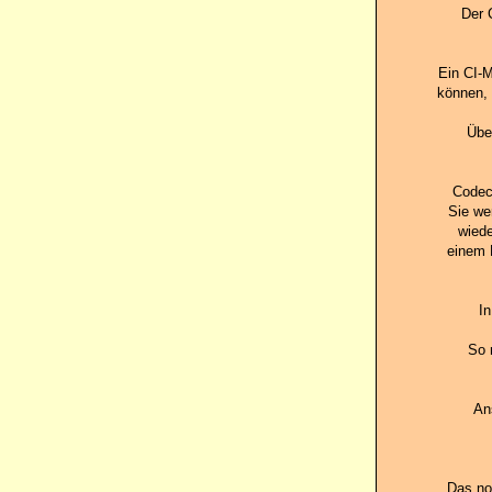
Der 
Ein CI-
können, 
Übe
Codec 
Sie we
wiede
einem 
I
So 
An
Das no