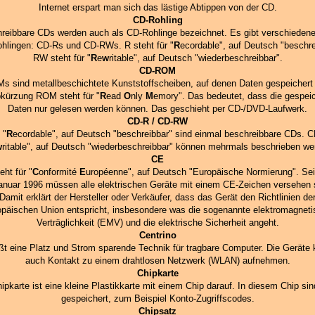
Internet erspart man sich das lästige Abtippen von der CD.
CD-Rohling
reibbare CDs werden auch als CD-Rohlinge bezeichnet. Es gibt verschiedene
hlingen: CD-Rs und CD-RWs. R steht für "
R
ecordable", auf Deutsch "beschre
RW steht für "
R
e
w
ritable", auf Deutsch "wiederbeschreibbar".
CD-ROM
 sind metallbeschichtete Kunststoffscheiben, auf denen Daten gespeichert
kürzung ROM steht für "
R
ead
O
nly
M
emory". Das bedeutet, dass die gespei
Daten nur gelesen werden können. Das geschieht per CD-/DVD-Laufwerk.
CD-R / CD-RW
 "
R
ecordable", auf Deutsch "beschreibbar" sind einmal beschreibbare CDs.
w
ritable", auf Deutsch "wiederbeschreibbar" können mehrmals beschrieben we
CE
eht für "
C
onformité
E
uropéenne", auf Deutsch "Europäische Normierung". Se
anuar 1996 müssen alle elektrischen Geräte mit einem CE-Zeichen versehen 
Damit erklärt der Hersteller oder Verkäufer, dass das Gerät den Richtlinien de
päischen Union entspricht, insbesondere was die sogenannte elektromagnet
Verträglichkeit (EMV) und die elektrische Sicherheit angeht.
Centrino
ßt eine Platz und Strom sparende Technik für tragbare Computer. Die Geräte
auch Kontakt zu einem drahtlosen Netzwerk (WLAN) aufnehmen.
Chipkarte
ipkarte ist eine kleine Plastikkarte mit einem Chip darauf. In diesem Chip si
gespeichert, zum Beispiel Konto-Zugriffscodes.
Chipsatz