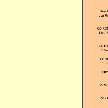
Besch
von Ro
CD-ROMs
Die Ab
CD-Rs
"
R
e
CE st
1. J
Euro
So hei
Eine Ch