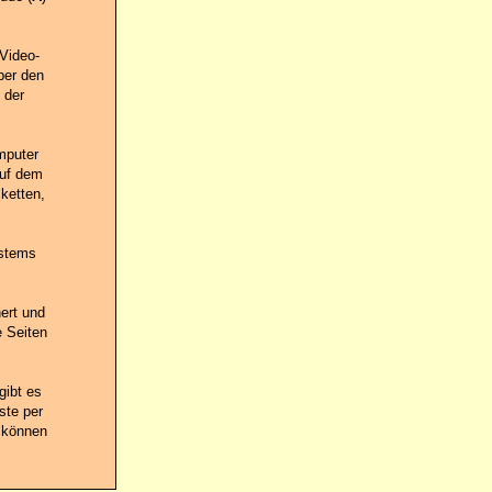
Video-
ber den
 der
mputer
auf dem
ketten,
ystems
ert und
e Seiten
gibt es
ste per
t können