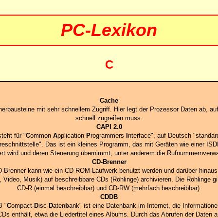
PC-Lexikon
C
Cache
erbausteine mit sehr schnellem Zugriff. Hier legt der Prozessor Daten ab, auf
schnell zugreifen muss.
CAPI 2.0
teht für "
C
ommon
A
pplication
P
rogrammers
I
nterface", auf Deutsch "standard
eschnittstelle". Das ist ein kleines Programm, das mit Geräten wie einer IS
fert wird und deren Steuerung übernimmt, unter anderem die Rufnummernverwa
CD-Brenner
D-Brenner kann wie ein CD-ROM-Laufwerk benutzt werden und darüber hinaus
, Video, Musik) auf beschreibbare CDs (Rohlinge) archivieren. Die Rohlinge gi
CD-R (einmal beschreibbar) und CD-RW (mehrfach beschreibbar).
CDDB
 "
C
ompact-
D
isc-
D
aten
b
ank" ist eine Datenbank im Internet, die Information
Ds enthält, etwa die Liedertitel eines Albums. Durch das Abrufen der Daten