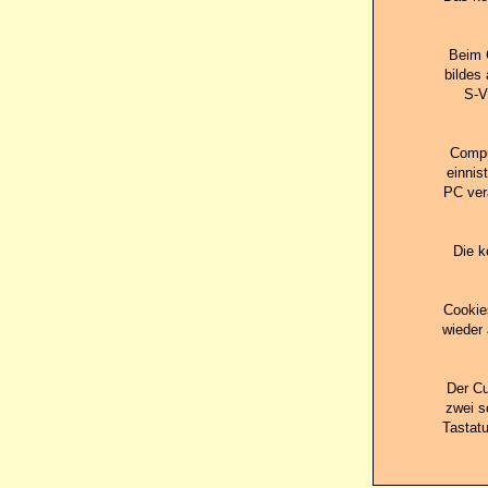
Beim 
bildes
S-V
Compu
einnis
PC ver
Die k
Cookie
wieder 
Der Cu
zwei s
Tastatu