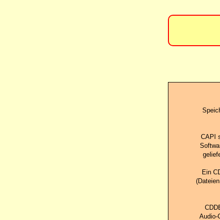
Speich
CAPI s
Softwar
gelie
Ein C
(Dateien
CDDB
Audio-C