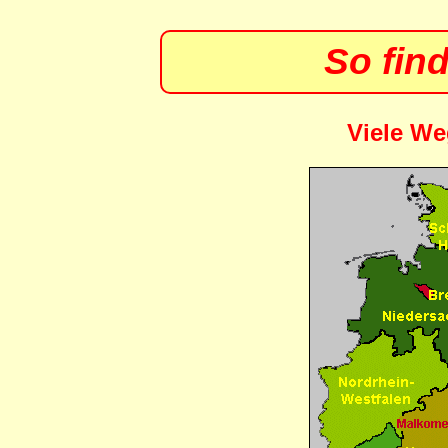
So fin
Viele We