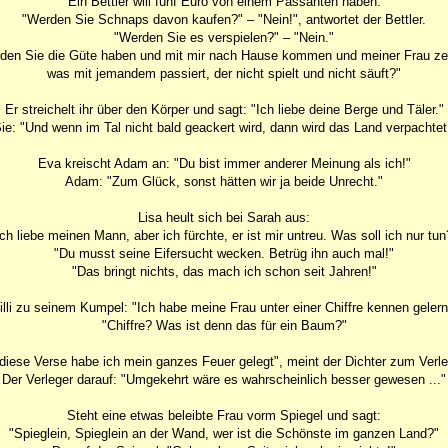
Ein Bettler will fünf Euro von einem Passanten haben.
"Werden Sie Schnaps davon kaufen?" – "Nein!", antwortet der Bettler.
"Werden Sie es verspielen?" – "Nein."
den Sie die Güte haben und mit mir nach Hause kommen und meiner Frau ze
was mit jemandem passiert, der nicht spielt und nicht säuft?"
Er streichelt ihr über den Körper und sagt: "Ich liebe deine Berge und Täler."
ie: "Und wenn im Tal nicht bald geackert wird, dann wird das Land verpachtet
Eva kreischt Adam an: "Du bist immer anderer Meinung als ich!"
Adam: "Zum Glück, sonst hätten wir ja beide Unrecht."
Lisa heult sich bei Sarah aus:
Ich liebe meinen Mann, aber ich fürchte, er ist mir untreu. Was soll ich nur tun
"Du musst seine Eifersucht wecken. Betrüg ihn auch mal!"
"Das bringt nichts, das mach ich schon seit Jahren!"
lli zu seinem Kumpel: "Ich habe meine Frau unter einer Chiffre kennen gelern
"Chiffre? Was ist denn das für ein Baum?"
 diese Verse habe ich mein ganzes Feuer gelegt", meint der Dichter zum Verle
Der Verleger darauf: "Umgekehrt wäre es wahrscheinlich besser gewesen ..."
Steht eine etwas beleibte Frau vorm Spiegel und sagt:
"Spieglein, Spieglein an der Wand, wer ist die Schönste im ganzen Land?"