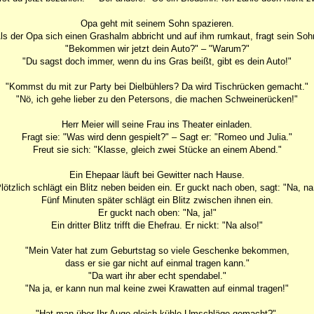
Opa geht mit seinem Sohn spazieren.
ls der Opa sich einen Grashalm abbricht und auf ihm rumkaut, fragt sein Soh
"Bekommen wir jetzt dein Auto?" – "Warum?"
"Du sagst doch immer, wenn du ins Gras beißt, gibt es dein Auto!"
"Kommst du mit zur Party bei Dielbühlers? Da wird Tischrücken gemacht."
"Nö, ich gehe lieber zu den Petersons, die machen Schweinerücken!"
Herr Meier will seine Frau ins Theater einladen.
Fragt sie: "Was wird denn gespielt?" – Sagt er: "Romeo und Julia."
Freut sie sich: "Klasse, gleich zwei Stücke an einem Abend."
Ein Ehepaar läuft bei Gewitter nach Hause.
lötzlich schlägt ein Blitz neben beiden ein. Er guckt nach oben, sagt: "Na, na
Fünf Minuten später schlägt ein Blitz zwischen ihnen ein.
Er guckt nach oben: "Na, ja!"
Ein dritter Blitz trifft die Ehefrau. Er nickt: "Na also!"
"Mein Vater hat zum Geburtstag so viele Geschenke bekommen,
dass er sie gar nicht auf einmal tragen kann."
"Da wart ihr aber echt spendabel."
"Na ja, er kann nun mal keine zwei Krawatten auf einmal tragen!"
"Hat man über Ihr Auge gleich kühle Umschläge gemacht?",