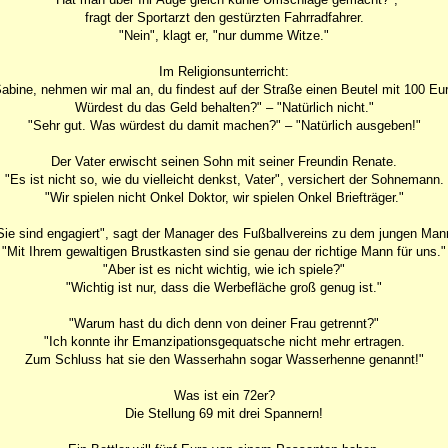
fragt der Sportarzt den gestürzten Fahrradfahrer.
"Nein", klagt er, "nur dumme Witze."
Im Religionsunterricht:
abine, nehmen wir mal an, du findest auf der Straße einen Beutel mit 100 Eu
Würdest du das Geld behalten?" – "Natürlich nicht."
"Sehr gut. Was würdest du damit machen?" – "Natürlich ausgeben!"
Der Vater erwischt seinen Sohn mit seiner Freundin Renate.
"Es ist nicht so, wie du vielleicht denkst, Vater", versichert der Sohnemann.
"Wir spielen nicht Onkel Doktor, wir spielen Onkel Briefträger."
Sie sind engagiert", sagt der Manager des Fußballvereins zu dem jungen Man
"Mit Ihrem gewaltigen Brustkasten sind sie genau der richtige Mann für uns."
"Aber ist es nicht wichtig, wie ich spiele?"
"Wichtig ist nur, dass die Werbefläche groß genug ist."
"Warum hast du dich denn von deiner Frau getrennt?"
"Ich konnte ihr Emanzipationsgequatsche nicht mehr ertragen.
Zum Schluss hat sie den Wasserhahn sogar Wasserhenne genannt!"
Was ist ein 72er?
Die Stellung 69 mit drei Spannern!