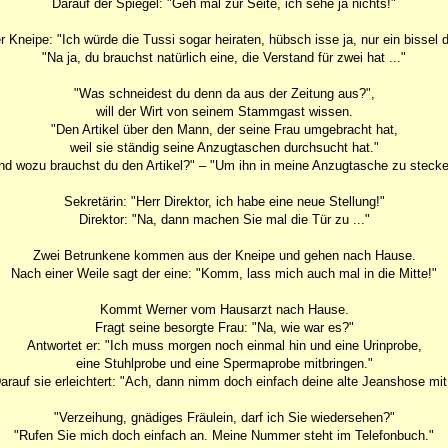
Darauf der Spiegel: "Geh mal zur Seite, ich sehe ja nichts!"
er Kneipe: "Ich würde die Tussi sogar heiraten, hübsch isse ja, nur ein bissel d
"Na ja, du brauchst natürlich eine, die Verstand für zwei hat ..."
"Was schneidest du denn da aus der Zeitung aus?",
will der Wirt von seinem Stammgast wissen.
"Den Artikel über den Mann, der seine Frau umgebracht hat,
weil sie ständig seine Anzugtaschen durchsucht hat."
nd wozu brauchst du den Artikel?" – "Um ihn in meine Anzugtasche zu stecke
Sekretärin: "Herr Direktor, ich habe eine neue Stellung!"
Direktor: "Na, dann machen Sie mal die Tür zu ..."
Zwei Betrunkene kommen aus der Kneipe und gehen nach Hause.
Nach einer Weile sagt der eine: "Komm, lass mich auch mal in die Mitte!"
Kommt Werner vom Hausarzt nach Hause.
Fragt seine besorgte Frau: "Na, wie war es?"
Antwortet er: "Ich muss morgen noch einmal hin und eine Urinprobe,
eine Stuhlprobe und eine Spermaprobe mitbringen."
arauf sie erleichtert: "Ach, dann nimm doch einfach deine alte Jeanshose mit
"Verzeihung, gnädiges Fräulein, darf ich Sie wiedersehen?"
"Rufen Sie mich doch einfach an. Meine Nummer steht im Telefonbuch."