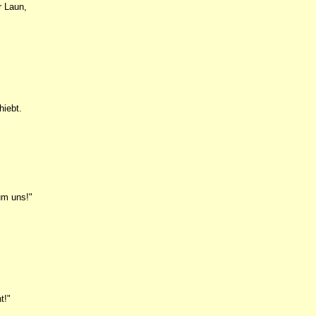
r Laun,
hiebt.
um uns!"
t!"