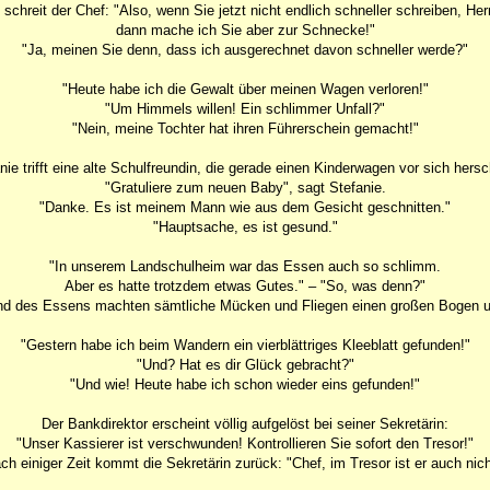
 schreit der Chef: "Also, wenn Sie jetzt nicht endlich schneller schreiben, Her
dann mache ich Sie aber zur Schnecke!"
"Ja, meinen Sie denn, dass ich ausgerechnet davon schneller werde?"
"Heute habe ich die Gewalt über meinen Wagen verloren!"
"Um Himmels willen! Ein schlimmer Unfall?"
"Nein, meine Tochter hat ihren Führerschein gemacht!"
nie trifft eine alte Schulfreundin, die gerade einen Kinderwagen vor sich hersc
"Gratuliere zum neuen Baby", sagt Stefanie.
"Danke. Es ist meinem Mann wie aus dem Gesicht geschnitten."
"Hauptsache, es ist gesund."
"In unserem Landschulheim war das Essen auch so schlimm.
Aber es hatte trotzdem etwas Gutes." – "So, was denn?"
d des Essens machten sämtliche Mücken und Fliegen einen großen Bogen 
"Gestern habe ich beim Wandern ein vierblättriges Kleeblatt gefunden!"
"Und? Hat es dir Glück gebracht?"
"Und wie! Heute habe ich schon wieder eins gefunden!"
Der Bankdirektor erscheint völlig aufgelöst bei seiner Sekretärin:
"Unser Kassierer ist verschwunden! Kontrollieren Sie sofort den Tresor!"
ch einiger Zeit kommt die Sekretärin zurück: "Chef, im Tresor ist er auch nich