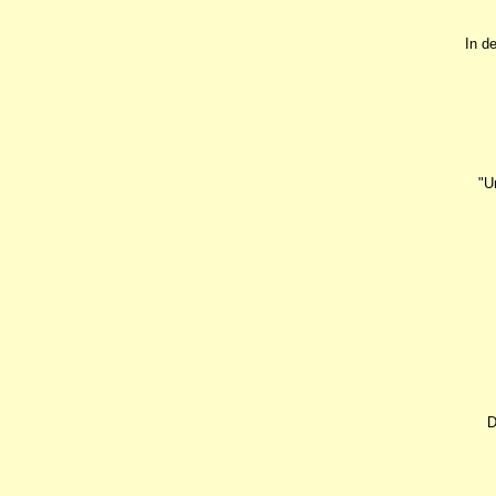
In d
"U
D