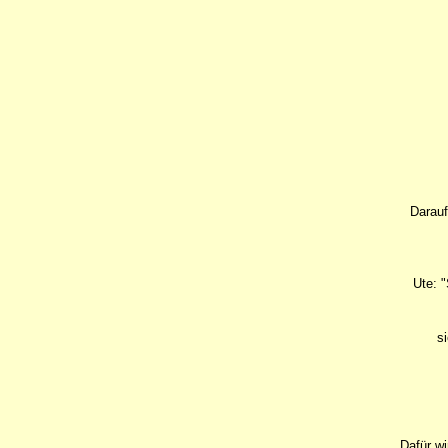
Darauf
Ute: "
si
Dafür wi