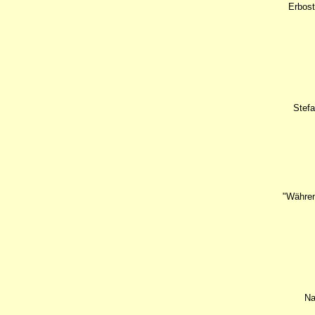
Erbost
Stefa
"Währen
Na