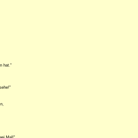
n hat."
nsehe!"
in,
wei Mal!"