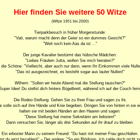
Hier finden Sie weitere 50 Witze
(Witze 1951 bis 2000)
Tierparkbesuch in früher Morgenstunde:
"Vati, warum macht denn der Geier so ein dummes Gesicht?"
"Weil noch kein Aas da ist ..."
Der junge Kavalier bestürmt das hübsche Mädchen:
"Liebes Fräulein Jutta, wollen Sie mich heiraten?"
 die Schöne: "Vielleicht, aber auch nur dann, wenn Ihr Einkommen viele Nulle
"Das ist ausgezeichnet, es besteht sogar aus lauter Nullen!"
Wilhem: "Sollen wir heute Abend mal die Stellung tauschen?"
Super Idee! Du stellst dich hinters Bügelbrett, während ich auf der Couch fer
Die Rodeo-Stellung: Gehen Sie zu Ihrer Frau und sagen zu ihr,
e solle sich auf ihre Hände und Knie begeben. Dringen Sie von hinten in sie e
halten sie mit beiden Händen an den Haaren und sagen:
"Diese Stellung hat meine Sekretärin am liebsten!"
Dann versuchen Sie, länger als drei Sekunden auf ihr drauf zu bleiben.
Ein erboster Mann zu seinem Freund: "Du hast mit meiner Frau geschlafen.
rst du jetzt bezahlen!" – Der andere: "So ein Blödsinn. Ich zahle doch nicht z