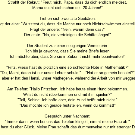
Strahlt der Rekrut: "Freut mich, Papa, dass du dich endlich meldest.
Mama sucht dich schon seit 20 Jahren!"
Treffen sich zwei alte Seebären.
gt der eine: "Wusstest du, dass die Marine nur noch Nichtschwimmer einstell
Fragt der andere: "Nein, warum denn das?"
Der erste: "Na, die verteidigen die Schiffe länger!"
Der Student zu seiner neugierigen Vermieterin:
"Ich bin ja gewohnt, dass Sie meine Briefe lesen.
Ich möchte aber, dass Sie sie in Zukunft nicht mehr beantworten!"
"Fritz, wieso hast du plötzlich eine so schlechte Note in Mathematik?"
"Du, Mami, daran ist nur unser Lehrer schuld." – "Hat er so gemein benotet?"
, aber er hat den Hansi, unser Mathegenie, während der Arbeit von mir wegges
Am Telefon: "Hallo Fritzchen. Ich habe heute einen Hund bekommen.
Willst du nicht rüberkommen und mit ihm spielen?"
"Toll, Sabine. Ich hoffe aber, dein Hund beißt mich nicht."
"Das möchte ich gerade feststellen, wenn du kommst!"
Gespräch unter Nachbarn:
"Immer dann, wenn bei uns das Telefon klingelt, nimmt meine Frau ab."
 hast du aber Glück. Meine Frau schafft das dummerweise nur mit strenger Di