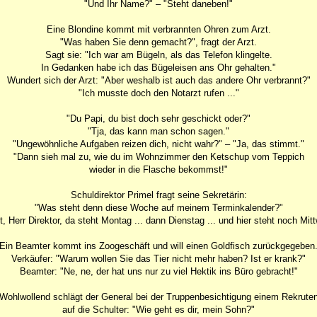
"Und Ihr Name?" – "Steht daneben!"
Eine Blondine kommt mit verbrannten Ohren zum Arzt.
"Was haben Sie denn gemacht?", fragt der Arzt.
Sagt sie: "Ich war am Bügeln, als das Telefon klingelte.
In Gedanken habe ich das Bügeleisen ans Ohr gehalten."
Wundert sich der Arzt: "Aber weshalb ist auch das andere Ohr verbrannt?"
"Ich musste doch den Notarzt rufen ..."
"Du Papi, du bist doch sehr geschickt oder?"
"Tja, das kann man schon sagen."
"Ungewöhnliche Aufgaben reizen dich, nicht wahr?" – "Ja, das stimmt."
"Dann sieh mal zu, wie du im Wohnzimmer den Ketschup vom Teppich
wieder in die Flasche bekommst!"
Schuldirektor Primel fragt seine Sekretärin:
"Was steht denn diese Woche auf meinem Terminkalender?"
 Herr Direktor, da steht Montag ... dann Dienstag ... und hier steht noch Mitt
Ein Beamter kommt ins Zoogeschäft und will einen Goldfisch zurückgegeben
Verkäufer: "Warum wollen Sie das Tier nicht mehr haben? Ist er krank?"
Beamter: "Ne, ne, der hat uns nur zu viel Hektik ins Büro gebracht!"
Wohlwollend schlägt der General bei der Truppenbesichtigung einem Rekrute
auf die Schulter: "Wie geht es dir, mein Sohn?"