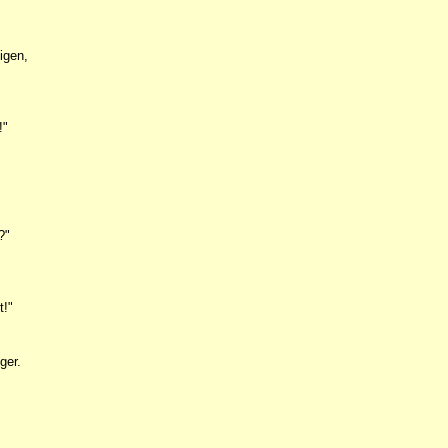
igen,
!"
?"
t!"
ger.