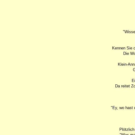
"Wisse
Kennen Sie d
Die Wo
Klein-Ann
G
E
Da reitet Z
"Ey, wo hast 
Plötzlic
"Was mac