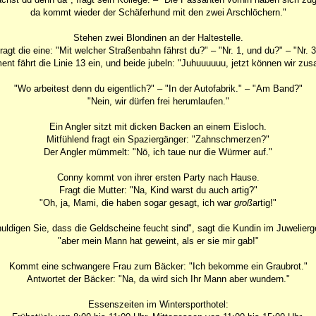
da kommt wieder der Schäferhund mit den zwei Arschlöchern."
Stehen zwei Blondinen an der Haltestelle.
ragt die eine: "Mit welcher Straßenbahn fährst du?" – "Nr. 1, und du?" – "Nr. 3
nt fährt die Linie 13 ein, und beide jubeln: "Juhuuuuuu, jetzt können wir zu
"Wo arbeitest denn du eigentlich?" – "In der Autofabrik." – "Am Band?"
"Nein, wir dürfen frei herumlaufen."
Ein Angler sitzt mit dicken Backen an einem Eisloch.
Mitfühlend fragt ein Spaziergänger: "Zahnschmerzen?"
Der Angler mümmelt: "Nö, ich taue nur die Würmer auf."
Conny kommt von ihrer ersten Party nach Hause.
Fragt die Mutter: "Na, Kind warst du auch artig?"
"Oh, ja, Mami, die haben sogar gesagt, ich war
groß
artig!"
uldigen Sie, dass die Geldscheine feucht sind", sagt die Kundin im Juwelierg
"aber mein Mann hat geweint, als er sie mir gab!"
Kommt eine schwangere Frau zum Bäcker: "Ich bekomme ein Graubrot."
Antwortet der Bäcker: "Na, da wird sich Ihr Mann aber wundern."
Essenszeiten im Wintersporthotel: