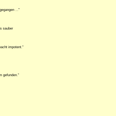
gegangen ..."
os sauber
macht impotent."
om gefunden."