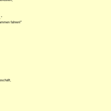
."
sammen fahren!"
eschäft,