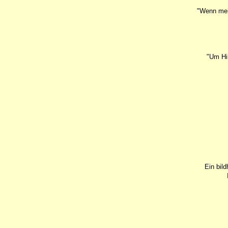
"Wenn mein
"Um Him
Ein bil