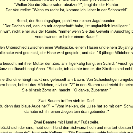
"Wollen Sie die Strafe sofort absitzen?", fragt ihn der Richter.
Der Verurteilte: "Wenn es recht ist, komme ich lieber in der Schonzeit!"
Bernd, der Sonntagsjäger, prahlt vor seinen Jagdfreunden:
"Der Dachshund, den ich mir angeschafft habe, ist unglaublich intelligent."
n wir", nickt einer aus der Runde, "immer wenn Sie das Gewehr in Anschlag b
verschwindet er hinter einem Baum!"
en Unterschied zwischen einer Wollejacke, einem Hasen und einem 18-jähr
llejacke wird gestrickt, der Hase wird gespickt, und das 18-jährige Mädchen w
a besucht mit ihrer Mutter den Zoo, am Tigerkäfig hängt ein Schild: "Frisch ge
anz enttäuscht sagt Anna: "Schade, ich dachte immer, die Streifen sind echt
ine Blondine hängt nackt und gefesselt am Baum. Von Schaulustigen umgebe
orro heran, befreit das Mädchen, ritzt ein "Z" in den Stamm und reicht ihr se
Sie blinzelt Zorro an, haucht: "O danke, Zuperman!"
Zwei Bauern treffen sich im Dorf.
du denn das blaue Auge her?" – "Vom Melken, die Luise hat so mit dem Sch
da habe ich ihr einen Ziegelstein dran gebunden."
Zwei Beamte mit Hund auf Fußstreife.
h bückt sich der eine, hebt dem Hund den Schwanz hoch und mustert dessen Hi
hst du denn da", fragt sein Kollege. – "Die Passanten vorhin haben sich zuge