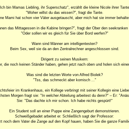
"Ich bin Mamas Liebling, ihr Superschatz", erzählt die kleine Nicole ihrer Tante
"Woher willst du das wissen?", fragt die Tante.
ne Mami hat schon vier Väter ausgetauscht, aber mich hat sie immer behalten
Ihnen das Mittagessen in die Kabine bringen?", fragt der Ober den seekranken
"Oder sollen wir es gleich für Sie über Bord werfen?"
Wann sind Männer am intelligentesten?
Beim Sex, weil sie da an den Zentralrechner angeschlossen sind.
Dirigent zu seinen Musikern:
er, die noch keinen Ständer haben, gehen jetzt nach oben und holen sich einen 
Was sind die letzten Worte von Alfred Biolek?
"Tss, das schmeckt aber komisch ..."
htsfeier im Krankenhaus, ein Kollege verbringt mit seiner Kollegin eine Lieb
sten Morgen fragt sie: "In welcher Abteilung arbeitest du denn?" – Er: "Anäs
Sie: "Das dachte ich mir schon. Ich habe nichts gespürt!"
Ein Student soll an einer Puppe eine Zangengeburt demonstrieren.
Schweißgebadet arbeitet er. Schließlich sagt der Professor:
zt noch dem Vater die Zange auf den Kopf hauen, haben Sie die ganze Familie