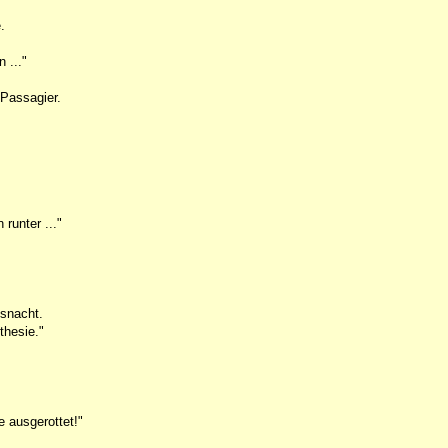
.
 ..."
 Passagier.
runter ..."
esnacht.
thesie."
 ausgerottet!"