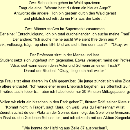
Zwei Schnecken gehen im Wald spazieren.
Fragt die eine: "Warum hast du denn ein blaues Auge?"
Antwortet die andere: "Ich bin gestern durch den Wald gerast
und plötzlich schießt da ein Pilz aus der Erde ..."
Zwei Männer stoßen im Supermarkt zusammen.
Der eine: "Entschuldigung, ich bin total durcheinander, ich suche meine Frau!
Der andere: "Ich suche meine auch! Wie sieht Ihre denn aus?"
ank, vollbusig, trägt Top ohne BH. Und wie sieht Ihre denn aus?" – "Okay, wir 
Der Professor sitzt in der Mensa und isst.
Student setzt sich ungefragt ihm gegenüber. Etwas verärgert meint der Profe
"Also, seit wann essen denn Adler und Schwein an einem Tisch?"
Darauf der Student: "Okay, fliege ich halt weiter."
ge Frau sitzt einer älteren im Café gegenüber. Die junge zündet sich eine Ziga
e ältere entrüstet: "Ich würde eher einen Ehebruch begehen, als öffentlich zu 
ch würde auch lieber b..., aber ich habe leider nur 30 Minuten Mittagspause, g
Wollen wir nicht ein bisschen in den Park gehen?", flüstert Rolfi seiner Klara z
"Kommt nicht in Frage", sagt Klara, ich weiß, was du Fernsehnarr willst.
Zuerst suchst du den Platz an der Sonne, dann folgt das Spiel ohne Grenzen
n lässt du den Goldenen Schuss los, und ich sitze da mit der Aktion Sorgenki
"Wie konnte der Häftling aus Zelle 87 ausbrechen?,