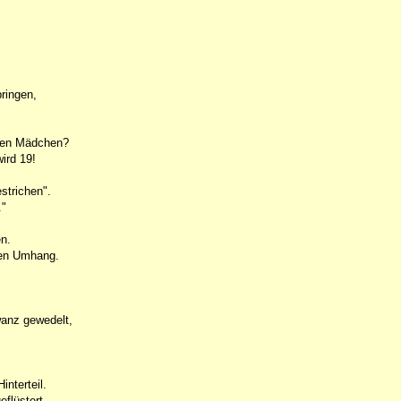
ringen,
igen Mädchen?
ird 19!
strichen".
."
n.
inen Umhang.
wanz gewedelt,
nterteil.
flüstert,