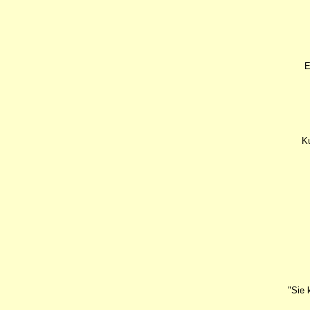
E
Ku
"Sie 