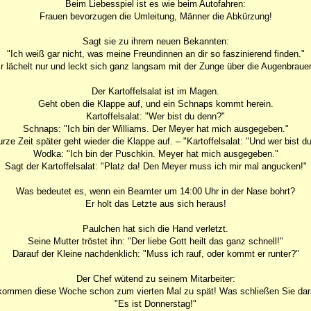
Beim Liebesspiel ist es wie beim Autofahren:
Frauen bevorzugen die Umleitung, Männer die Abkürzung!
Sagt sie zu ihrem neuen Bekannten:
"Ich weiß gar nicht, was meine Freundinnen an dir so faszinierend finden."
r lächelt nur und leckt sich ganz langsam mit der Zunge über die Augenbraue
Der Kartoffelsalat ist im Magen.
Geht oben die Klappe auf, und ein Schnaps kommt herein.
Kartoffelsalat: "Wer bist du denn?"
Schnaps: "Ich bin der Williams. Der Meyer hat mich ausgegeben."
rze Zeit später geht wieder die Klappe auf. – "Kartoffelsalat: "Und wer bist d
Wodka: "Ich bin der Puschkin. Meyer hat mich ausgegeben."
Sagt der Kartoffelsalat: "Platz da! Den Meyer muss ich mir mal angucken!"
Was bedeutet es, wenn ein Beamter um 14:00 Uhr in der Nase bohrt?
Er holt das Letzte aus sich heraus!
Paulchen hat sich die Hand verletzt.
Seine Mutter tröstet ihn: "Der liebe Gott heilt das ganz schnell!"
Darauf der Kleine nachdenklich: "Muss ich rauf, oder kommt er runter?"
Der Chef wütend zu seinem Mitarbeiter:
kommen diese Woche schon zum vierten Mal zu spät! Was schließen Sie da
"Es ist Donnerstag!"