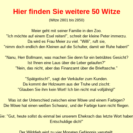
Hier finden Sie weitere 50 Witze
(Witze 2801 bis 2850)
Meier geht mit seiner Familie in den Zoo.
"Ich möchte auf einem Esel reiten!", schreit der kleine Peter immerzu.
Da wird es Frau Meier zu viel. "Willi", ruft sie,
"nimm doch endlich den Kleinen auf die Schulter, damit wir Ruhe haben!"
"Nanu, Herr Bollmann, was machen Sie denn für ein betrübtes Gesicht?
Ist Ihnen eine Laus über die Leber gelaufen?"
"Nein, das nicht, aber das Finanzamt über die Brieftasche."
"Spätgotisch!", sagt der Verkäufer zum Kunden.
Da kommt der Holzwurm aus der Truhe und zischt:
"Glauben Sie ihm kein Wort! Ich bin nicht mal volljährig!"
Was ist der Unterschied zwischen einer Möwe und einem Farbigen?
Die Möwe hat einen weißen Schwanz, und der Farbige kann nicht fliegen.
Sie: "Gut, heute sollst du einmal bei unserem Ehekrach das letzte Wort haben
Entschuldige dich!"
Der Wilddieb wird zu vier Monaten Gefängnis verurteilt.