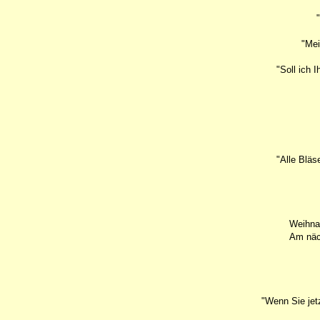
"Mei
"Soll ich 
"Alle Bläs
Weihnac
Am näch
"Wenn Sie jet