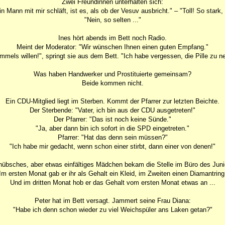
Zwei Freundinnen unterhalten sich:
 Mann mit mir schläft, ist es, als ob der Vesuv ausbricht." – "Toll! So stark, 
"Nein, so selten ..."
Ines hört abends im Bett noch Radio.
Meint der Moderator: "Wir wünschen Ihnen einen guten Empfang."
mels willen!", springt sie aus dem Bett. "Ich habe vergessen, die Pille zu 
Was haben Handwerker und Prostituierte gemeinsam?
Beide kommen nicht.
Ein CDU-Mitglied liegt im Sterben. Kommt der Pfarrer zur letzten Beichte.
Der Sterbende: "Vater, ich bin aus der CDU ausgetreten!"
Der Pfarrer: "Das ist noch keine Sünde."
"Ja, aber dann bin ich sofort in die SPD eingetreten."
Pfarrer: "Hat das denn sein müssen?"
"Ich habe mir gedacht, wenn schon einer stirbt, dann einer von denen!"
dhübsches, aber etwas einfältiges Mädchen bekam die Stelle im Büro des Juni
Im ersten Monat gab er ihr als Gehalt ein Kleid, im Zweiten einen Diamantring
Und im dritten Monat hob er das Gehalt vom ersten Monat etwas an ...
Peter hat im Bett versagt. Jammert seine Frau Diana:
"Habe ich denn schon wieder zu viel Weichspüler ans Laken getan?"