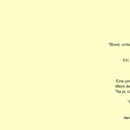
"Blond, schl
Ein 
Eine jun
Meint di
"Na ja, i
"
dan