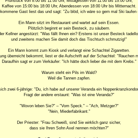
Frühstück von 8:00 bis 11:00 Uhr, Mittagessen von 11:00 bis 15:00 Uhr,
Kaffee von 15:00 bis 18:00 Uhr, Abendessen von 18:00 Uhr bis Mitternacht.
kommene Gast liest das und sagt: "Zu blöd, ich wäre so gern mal Ski laufen 
Ein Mann sitzt im Restaurant und wartet auf sein Essen.
Plötzlich beginnt er sein Besteck, zu säubern.
r Kellner angestürzt: "Was fällt Ihnen ein? Erstens ist unser Besteck tadell
und zweitens machen Sie damit doch das Tischtuch schmutzig!"
Ein Mann kommt zum Kiosk und verlangt eine Schachtel Zigaretten.
ung überreicht bekommt, liest er die Aufschrift auf der Schachtel: "Rauchen 
Daraufhin sagt er zum Verkäufer: "Ich hätte doch lieber die mit dem Krebs."
Warum steht ein Pils im Wald?
Weil die Tannen zapfen.
sich zwei 6-jährige: "Du, ich habe auf unserer Veranda ein Noppenkranzkond
Fragt der andere erstaunt: "Was ist eine Veranda?"
"Wovon leben Sie?" – "Vom Speck." – "Ach, Metzger?"
"Nein, Miederfabrikant."
Der Priester: "Frau Schweiß, sind Sie wirklich ganz sicher,
dass sie Ihren Sohn Axel nennen möchten?"