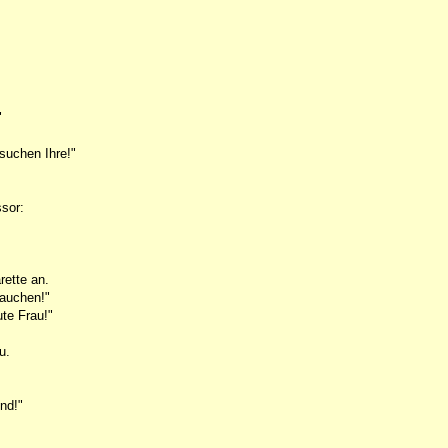
"
suchen Ihre!"
ssor:
rette an.
rauchen!"
ute Frau!"
u.
,
nd!"