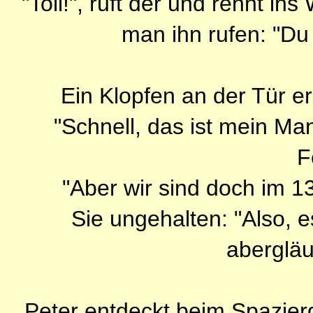
"Toll!", ruft der und rennt i
man ihn rufen: "Du
Ein Klopfen an der Tür e
"Schnell, das ist mein Man
F
"Aber wir sind doch im 13
Sie ungehalten: "Also, es
abergläu
Peter entdeckt beim Spazie