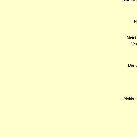
N
Meint
"Na
Der 
Meldet 