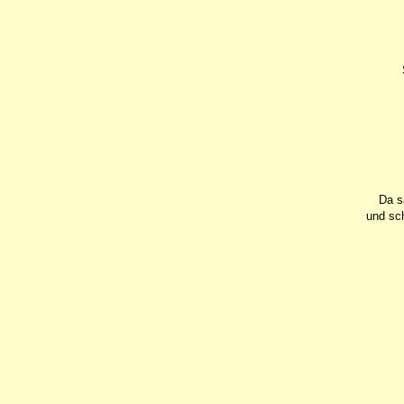
Da s
und sch