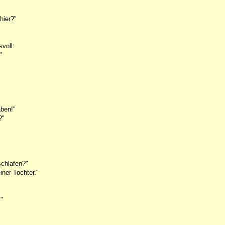
hier?"
voll:
"
aben!"
?"
schlafen?"
ner Tochter."
."