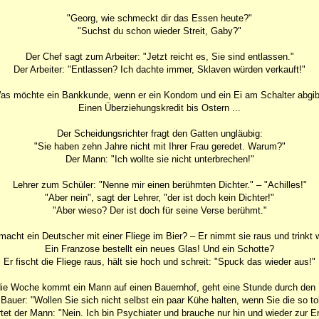
"Georg, wie schmeckt dir das Essen heute?"
"Suchst du schon wieder Streit, Gaby?"
Der Chef sagt zum Arbeiter: "Jetzt reicht es, Sie sind entlassen."
Der Arbeiter: "Entlassen? Ich dachte immer, Sklaven würden verkauft!"
as möchte ein Bankkunde, wenn er ein Kondom und ein Ei am Schalter abgib
Einen Überziehungskredit bis Ostern ...
Der Scheidungsrichter fragt den Gatten ungläubig:
"Sie haben zehn Jahre nicht mit Ihrer Frau geredet. Warum?"
Der Mann: "Ich wollte sie nicht unterbrechen!"
Lehrer zum Schüler: "Nenne mir einen berühmten Dichter." – "Achilles!"
"Aber nein", sagt der Lehrer, "der ist doch kein Dichter!"
"Aber wieso? Der ist doch für seine Verse berühmt."
acht ein Deutscher mit einer Fliege im Bier? – Er nimmt sie raus und trinkt w
Ein Franzose bestellt ein neues Glas! Und ein Schotte?
Er fischt die Fliege raus, hält sie hoch und schreit: "Spuck das wieder aus!"
ie Woche kommt ein Mann auf einen Bauernhof, geht eine Stunde durch den 
 Bauer: "Wollen Sie sich nicht selbst ein paar Kühe halten, wenn Sie die so tol
tet der Mann: "Nein. Ich bin Psychiater und brauche nur hin und wieder zur E