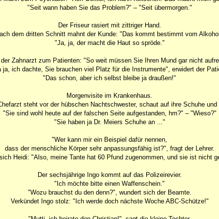
"Seit wann haben Sie das Problem?" – "Seit übermorgen."
Der Friseur rasiert mit zittriger Hand.
ach dem dritten Schnitt mahnt der Kunde: "Das kommt bestimmt vom Alkohol
"Ja, ja, der macht die Haut so spröde."
 der Zahnarzt zum Patienten: "So weit müssen Sie Ihren Mund gar nicht aufre
 ja, ich dachte, Sie brauchen viel Platz für die Instrumente", erwidert der Pati
"Das schon, aber ich selbst bleibe ja draußen!"
Morgenvisite im Krankenhaus.
Chefarzt steht vor der hübschen Nachtschwester, schaut auf ihre Schuhe und f
"Sie sind wohl heute auf der falschen Seite aufgestanden, hm?" – "Wieso?"
"Sie haben ja Dr. Meiers Schuhe an ..."
"Wer kann mir ein Beispiel dafür nennen,
dass der menschliche Körper sehr anpassungsfähig ist?", fragt der Lehrer.
sich Heidi: "Also, meine Tante hat 60 Pfund zugenommen, und sie ist nicht ge
Der sechsjährige Ingo kommt auf das Polizeirevier.
"Ich möchte bitte einen Waffenschein."
"Wozu brauchst du den denn?", wundert sich der Beamte.
Verkündet Ingo stolz: "Ich werde doch nächste Woche ABC-Schütze!"
"Mutti, ich heirate den Christian!", sagt die kleine Tochter.