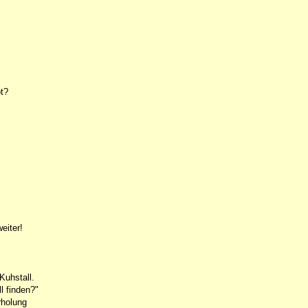
t?
eiter!
Kuhstall.
l finden?"
rholung