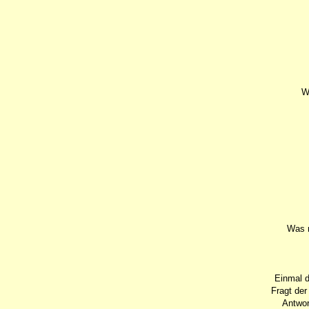
W
Was m
Einmal d
Fragt der
Antwor