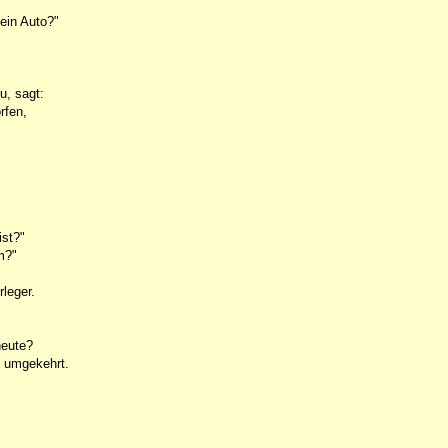
 ein Auto?"
u, sagt:
rfen,
ist?"
m?"
leger.
heute?
s umgekehrt.