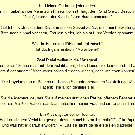
Im kleinen Ort kennt jeder jeden.
in ihm unbekannter Mann zum Friseur kommt, fragt der: "Sind Sie zu Besuch 
"Nein", brummt der Kunde, "zum Haareschneiden!"
Chef lehnt sich nach dem Diktat in seinen Sessel zurück und meint erwartungs
"Bitte noch einmal vorlesen, Fräulein Meier, ich bin auf Ihre Version gespannt!
Was heißt Tausendfüßler auf Italienisch?
Ist doch ganz einfach: "Molto bene!"
Zwei Pudel wollen in die Metzgerei.
der eine: "Schau mal, auf dem Schild steht, dass Hunde hier keinen Zutritt h
arauf der andere: "Aber woher sollen die denn wissen, dass wir lesen können
Der Psychiater zum Patienten: "Leiden Sie unter perversen Vorstellungen?"
Patient: "Nein, ich genieße sie!"
 Sie die Atemnot los, seit Sie auf meinen ärztlichen Rat bei offenem Fenster 
mnot, die Meißner Vasen, das Diamantcollier meiner Frau und die Unschuld mei
Ein Arzt sagt zu seiner Tochter:
Hast du deinem Verlobten gesagt, dass ich nichts von ihm halte?" – "Ja Papi
"Und was hat er darauf erwidert?" – "Das sei nicht deine erste Fehldiagnose!"