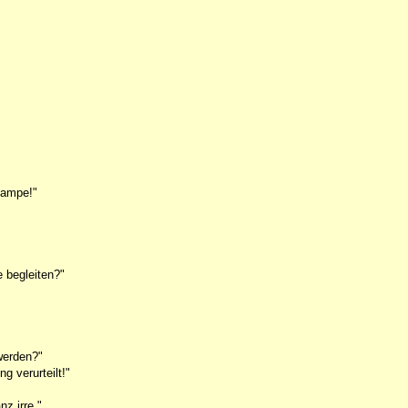
Lampe!"
 begleiten?"
werden?"
 verurteilt!"
z irre."