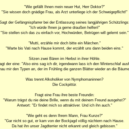
"Wie gefällt Ihnen mein neuer Hut, Herr Doktor?"
"Sie wissen doch gnädige Frau, als Arzt unterliege ich der Schweigepflicht!"
Sagt der Gefängnispfarrer bei der Entlassung seines langjährigen Schützlings
"Ich würde Ihnen ja gerne draußen helfen!"
"Sie stellen sich das zu einfach vor, Hochwürden, Betrügen will gelernt sein."
"Mutti, erzähle mir doch bitte ein Märchen."
"Warte bis Vati nach Hause kommt, der erzählt uns dann beiden eins."
Sitzen zwei Bären im Herbst in ihrer Höhle.
agt der eine: "Also eins sag ich dir, irgendwann lass ich den Winterschlaf ausf
au mir den Typen an, der im Frühling die ganzen Blätter wieder an die Bäume
Was trennt Alkoholiker von Nymphomaninnen?
Die Cockpittür.
Fragt eine Frau ihre beste Freundin:
"Warum trägst du nie deine Brille, wenn du mit deinem Freund ausgehst?"
Antwort: "Er findet mich so attraktiver. Und ich ihn auch."
"Wie geht es denn Ihrem Mann, Frau Kunze?"
"Gar nicht so gut, er kam von der Bockjagd völlig nüchtern nach Hause.
Da hat ihn unser Jagdterrier nicht erkannt und gleich gebissen."