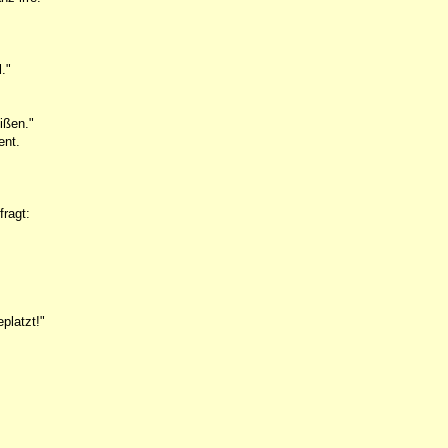
."
ißen."
ent.
ragt:
platzt!"