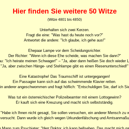
Hier finden Sie weitere 50 Witze
(Witze 4801 bis 4850)
Unterhalten sich zwei Kerzen.
Fragt die eine: "Was hast du heute noch vor?"
Antwortet die andere: "Ich glaube, ich gehe aus!"
Ehepaar Lampe vor dem Scheidungsrichter.
Der Richter: "Wenn ich diese Ehe scheide, was machen Sie dann?"
au: "Ich heirate meinen Schwager!" – "Ja, aber dann heißen Sie doch wieder 
"Ja, aber zwischen Hänge- und Stehlampe gibt es einen Riesenunterschied!"
Eine Katastrophe! Das Traumschiff ist untergegangen!
Ein Passagier kann sich auf das schwimmende Klavier retten.
n anderer angeschwommen und fragt höflich: "Entschuldigen Sie, darf ich Sie
Was tut ein österreichischer Polizeibeamter mit einem Lottogewinn?
Er kauft sich eine Kreuzung und macht sich selbstständig.
: "Habe ich Ihnen nicht gesagt, Sie sollen versuchen, ein anderer Mensch zu 
 versucht. Dann wurde ich gleich wegen Urkundenfälschung und Amtsanmaßung
n Mann zum Psychiater: "Herr Doktor, ich kann hellsehen. Das macht mich gan