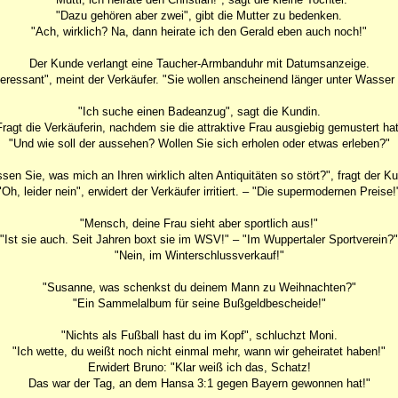
"Dazu gehören aber zwei", gibt die Mutter zu bedenken.
"Ach, wirklich? Na, dann heirate ich den Gerald eben auch noch!"
Der Kunde verlangt eine Taucher-Armbanduhr mit Datumsanzeige.
nteressant", meint der Verkäufer. "Sie wollen anscheinend länger unter Wasser
"Ich suche einen Badeanzug", sagt die Kundin.
Fragt die Verkäuferin, nachdem sie die attraktive Frau ausgiebig gemustert hat
"Und wie soll der aussehen? Wollen Sie sich erholen oder etwas erleben?"
sen Sie, was mich an Ihren wirklich alten Antiquitäten so stört?", fragt der K
"Oh, leider nein", erwidert der Verkäufer irritiert. – "Die supermodernen Preise!
"Mensch, deine Frau sieht aber sportlich aus!"
"Ist sie auch. Seit Jahren boxt sie im WSV!" – "Im Wuppertaler Sportverein?"
"Nein, im Winterschlussverkauf!"
"Susanne, was schenkst du deinem Mann zu Weihnachten?"
"Ein Sammelalbum für seine Bußgeldbescheide!"
"Nichts als Fußball hast du im Kopf", schluchzt Moni.
"Ich wette, du weißt noch nicht einmal mehr, wann wir geheiratet haben!"
Erwidert Bruno: "Klar weiß ich das, Schatz!
Das war der Tag, an dem Hansa 3:1 gegen Bayern gewonnen hat!"