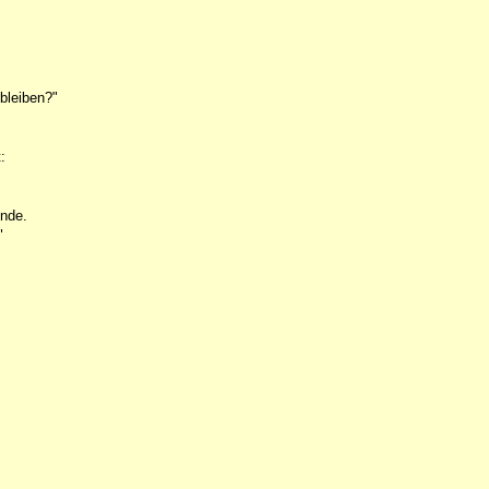
 bleiben?"
:
unde.
"