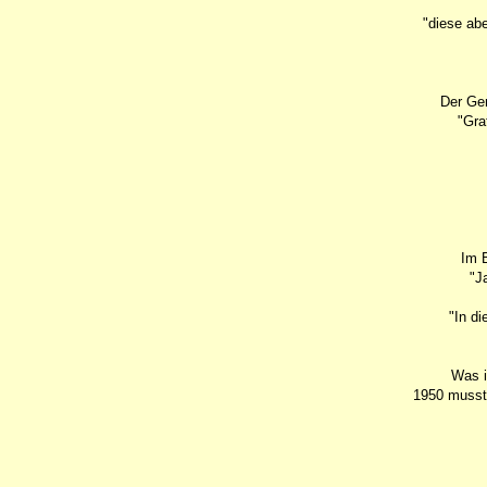
"diese abe
Der Gen
"Gra
Im B
"J
"In d
Was i
1950 musste