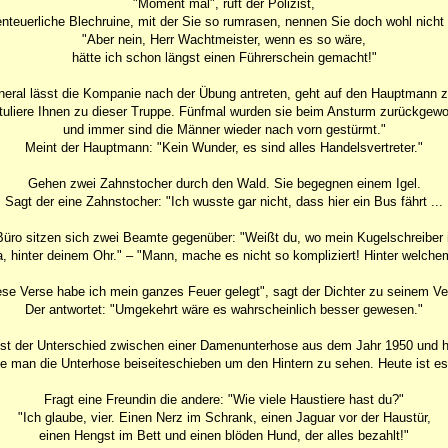
"Moment mal", ruft der Polizist,
nteuerliche Blechruine, mit der Sie so rumrasen, nennen Sie doch wohl nicht
"Aber nein, Herr Wachtmeister, wenn es so wäre,
hätte ich schon längst einen Führerschein gemacht!"
eral lässt die Kompanie nach der Übung antreten, geht auf den Hauptmann z
tuliere Ihnen zu dieser Truppe. Fünfmal wurden sie beim Ansturm zurückgewo
und immer sind die Männer wieder nach vorn gestürmt."
Meint der Hauptmann: "Kein Wunder, es sind alles Handelsvertreter."
Gehen zwei Zahnstocher durch den Wald. Sie begegnen einem Igel.
Sagt der eine Zahnstocher: "Ich wusste gar nicht, dass hier ein Bus fährt ...
üro sitzen sich zwei Beamte gegenüber: "Weißt du, wo mein Kugelschreiber 
a, hinter deinem Ohr." – "Mann, mache es nicht so kompliziert! Hinter welche
iese Verse habe ich mein ganzes Feuer gelegt", sagt der Dichter zu seinem Ver
Der antwortet: "Umgekehrt wäre es wahrscheinlich besser gewesen."
st der Unterschied zwischen einer Damenunterhose aus dem Jahr 1950 und 
 man die Unterhose beiseiteschieben um den Hintern zu sehen. Heute ist e
Fragt eine Freundin die andere: "Wie viele Haustiere hast du?"
"Ich glaube, vier. Einen Nerz im Schrank, einen Jaguar vor der Haustür,
einen Hengst im Bett und einen blöden Hund, der alles bezahlt!"