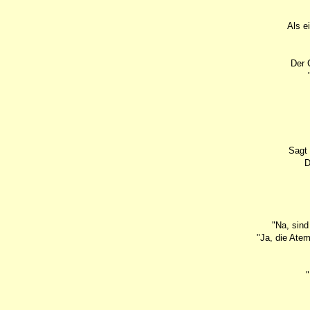
Als e
Der 
Sagt 
D
"Na, sind
"Ja, die Ate
"