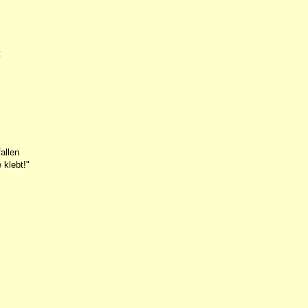
:
allen
 klebt!"