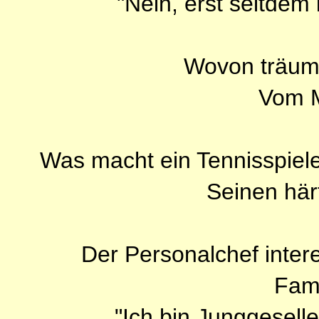
"Nein, erst seitdem 
Wovon träumt
Vom M
Was macht ein Tennisspiele
Seinen här
Der Personalchef intere
Fami
"Ich bin Junggeselle