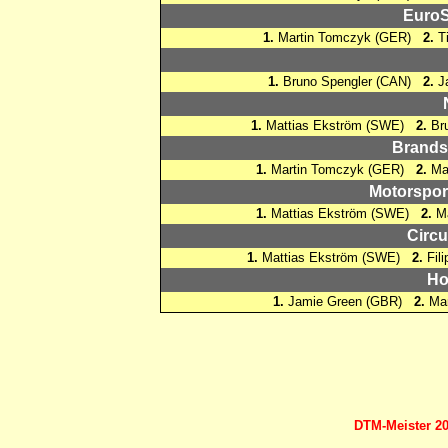
EuroS
1.
Martin Tomczyk (GER)
2.
T
1.
Bruno Spengler (CAN)
2.
J
1.
Mattias Ekström (SWE)
2.
Br
Brands 
1.
Martin Tomczyk (GER)
2.
Ma
Motorspor
1.
Mattias Ekström (SWE)
2.
Ma
Circu
1.
Mattias Ekström (SWE)
2.
Fil
Ho
1.
Jamie Green (GBR)
2.
Mar
DTM-Meister 20